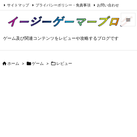
サイトマップ
プライバシーポリシー・免責事項
お問い合わせ

Feedly
RSS


ゲーム及び関連コンテンツをレビューや攻略するブログです
メニュ

サイド


ホーム
>

ゲーム
>

レビュー
前へ

次へ

検索