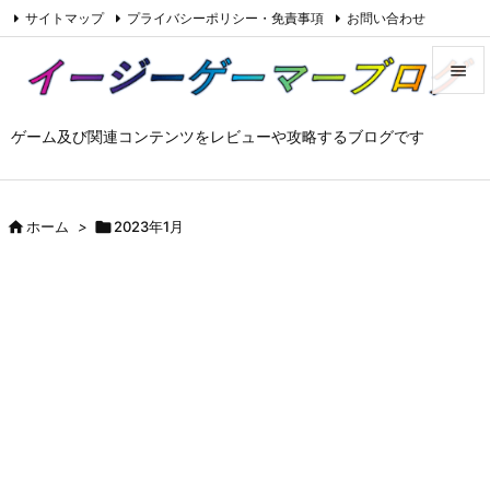
サイトマップ
プライバシーポリシー・免責事項
お問い合わせ

Feedly
RSS


ゲーム及び関連コンテンツをレビューや攻略するブログです
メニュ

サイド


ホーム
>

2023年1月
前へ

次へ

検索