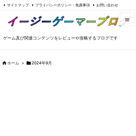
サイトマップ
プライバシーポリシー・免責事項
お問い合わせ

Feedly
RSS


ゲーム及び関連コンテンツをレビューや攻略するブログです
メニュ

サイド


ホーム
>

2024年9月
前へ

次へ

検索