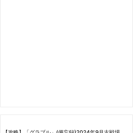
【攻略】「グラブル」(備忘録)2024年9月古戦場