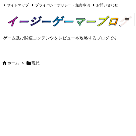
サイトマップ
プライバシーポリシー・免責事項
お問い合わせ

Feedly
RSS


ゲーム及び関連コンテンツをレビューや攻略するブログです
メニュ

サイド


ホーム
>

現代
前へ

次へ

検索