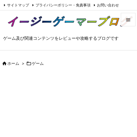
サイトマップ
プライバシーポリシー・免責事項
お問い合わせ

Feedly
RSS


ゲーム及び関連コンテンツをレビューや攻略するブログです
メニュ

サイド


ホーム
>

ゲーム
前へ

次へ

検索