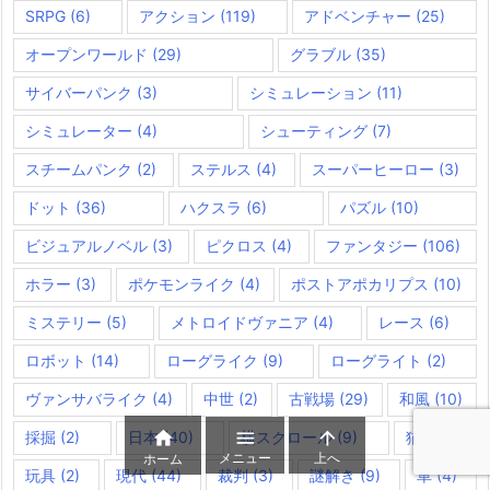
SRPG
(6)
アクション
(119)
アドベンチャー
(25)
オープンワールド
(29)
グラブル
(35)
サイバーパンク
(3)
シミュレーション
(11)
シミュレーター
(4)
シューティング
(7)
スチームパンク
(2)
ステルス
(4)
スーパーヒーロー
(3)
ドット
(36)
ハクスラ
(6)
パズル
(10)
ビジュアルノベル
(3)
ピクロス
(4)
ファンタジー
(106)
ホラー
(3)
ポケモンライク
(4)
ポストアポカリプス
(10)
ミステリー
(5)
メトロイドヴァニア
(4)
レース
(6)
ロボット
(14)
ローグライク
(9)
ローグライト
(2)
ヴァンサバライク
(4)
中世
(2)
古戦場
(29)
和風
(10)



採掘
(2)
日本
(40)
横スクロール
(9)
猫
(4)
メニュー
上へ
ホーム
玩具
(2)
現代
(44)
裁判
(3)
謎解き
(9)
車
(4)