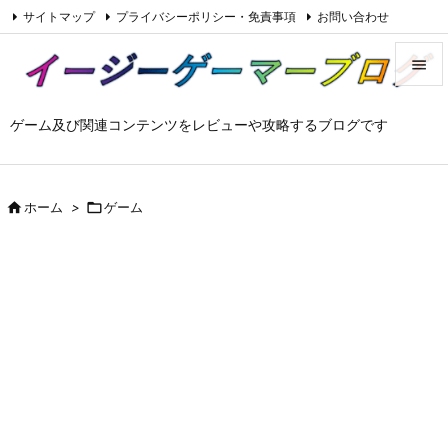
サイトマップ
プライバシーポリシー・免責事項
お問い合わせ

Feedly
RSS


ゲーム及び関連コンテンツをレビューや攻略するブログです
メニュ

サイド


ホーム
>

ゲーム
前へ

次へ

検索