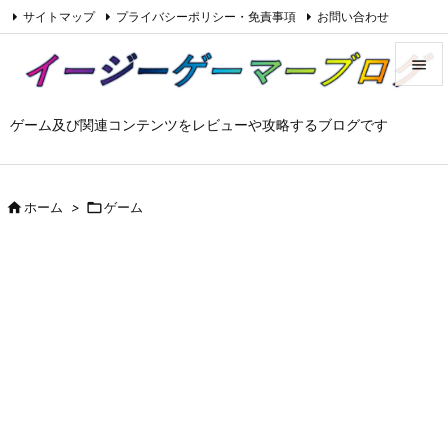
サイトマップ
プライバシーポリシー・免責事項
お問い合わせ

Feedly
RSS


ゲーム及び関連コンテンツをレビューや攻略するブログです
メニュ

サイド


ホーム
>

ゲーム
前へ

次へ

検索