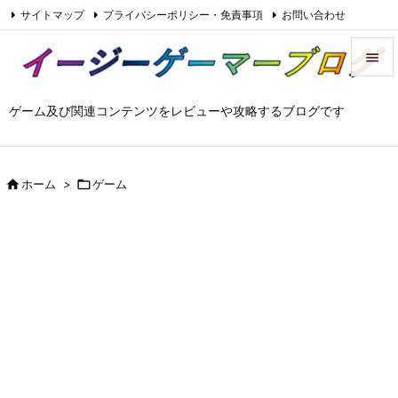
サイトマップ
プライバシーポリシー・免責事項
お問い合わせ

Feedly
RSS


ゲーム及び関連コンテンツをレビューや攻略するブログです
メニュ

サイド


ホーム
>

ゲーム
前へ

次へ

検索