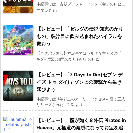
本記事では「古銭プッシャーフレンズ参」のレビュ
ーをします。
【レビュー】「ゼルダの伝説 知恵のかり
もの」裂け目に飲み込まれたハイラルを
救おう
【ネタバレ無し】本記事ではゼルダが主人公の「ゼ
ルダの伝説 知恵のかりもの」のレビ ...
【レビュー】「7 Days to Die(セブン デ
イズ トゥ ダイ)」ゾンビの襲撃から生き
延びよう
本記事では11年以上のアーリーアクセスを経て正式
リリースされた「7 Days t ...
【レビュー】「龍が如く８外伝 Pirates in
Hawaii」元極道の海賊になってお宝を追