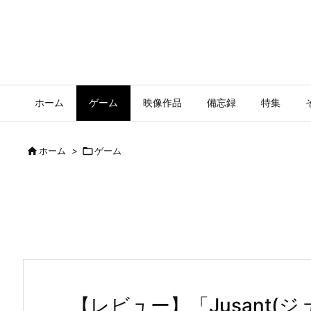
ホーム
ゲーム
映像作品
備忘録
特集

ホーム
>

ゲーム
【レビュー】「Jusant(