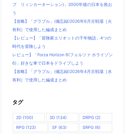
ブ リィンカーネーション)」2000年後の日本を救お
う
【攻略】「グラブル」(備忘録)2026年6月古戦場［火
有利］で使用した編成まとめ
【レビュー】「冒険家エリオットの千年物語」4つの
時代を冒険しよう
レビュー】「Forza Horizon 6(フォルツァ ホライゾン
6)」好きな車で日本をドライブしよう
【攻略】「グラブル」(備忘録)2026年4月古戦場［水
有利］で使用した編成まとめ
タグ
2D
(100)
3D
(134)
DRPG
(2)
RPG
(123)
SF
(63)
SRPG
(6)