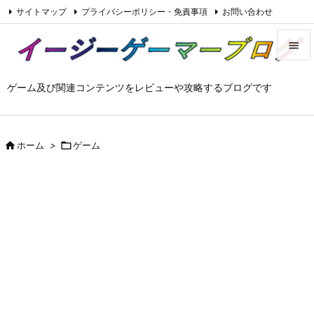
サイトマップ
プライバシーポリシー・免責事項
お問い合わせ

Feedly
RSS


ゲーム及び関連コンテンツをレビューや攻略するブログです
メニュ

サイド


ホーム
>

ゲーム
前へ

次へ

検索