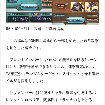
95・100HELL 武器・召喚石編成
この編成は90HELL編成から一部を変更した通常攻撃
を軸とした編成です。
フロントメンバーには強化効果無効化を防ぎ1ターン
目に3回攻撃行動ができるサリエル、連撃確定のシス、
TA確定かつランダムターゲットに3回ヒットさせる浴衣
イルザを採用しました。
サブメンバーには闇属性キャラに刻印を付与するバ
レンタインロベリア、闇属性キャラの火力を上げるコ